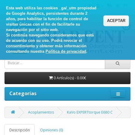
Esta web utiliza las cookies _ga/_utm propiedad
de Google Analytics, persistentes durante 2
años, para habilitar la función de control de
ACEPTAR
visitas únicas con el fin de facilitarle su
navegación por el sitio web.
Si continúa navegando consideramos que está
de acuerdo con su uso. Podrá revocar el
consentimiento y obtener más información
consultando nuestra
Política de privacidad
.
0 Artículo(s) - 0.00€
Categorías
Acoplamientos
KaVo EXPERTtorque E680 C
Descripción
Opiniones (0)