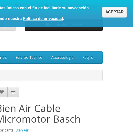
enta
Favoritos (0)
Carro de Compras
Pagar
as únicas con el fin de facilitarle su navegación
ACEPTAR
ando nuestra
Política de privacidad
.
0 Artículo(s) - 0.00€
rios
Servicio Técnico
Aparatologia
Faq¨s
Bien Air Cable
Micromotor Basch
bricante:
Bien Air