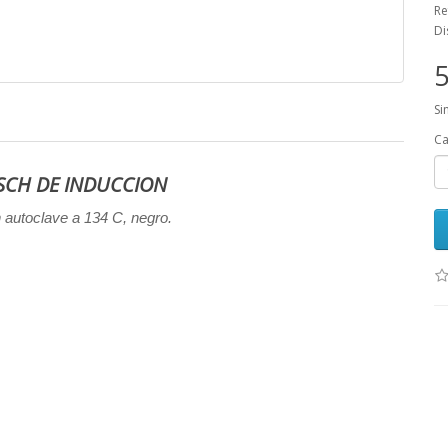
Re
Di
5
Si
Ca
ASCH DE INDUCCION
en autoclave a 134 C, negro.