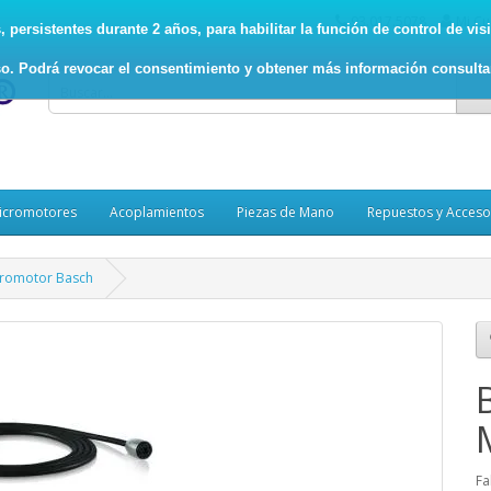
93.017.5078
Mi Cu
persistentes durante 2 años, para habilitar la función de control de visit
o. Podrá revocar el consentimiento y obtener más información consult
icromotores
Acoplamientos
Piezas de Mano
Repuestos y Acceso
icromotor Basch
Fa