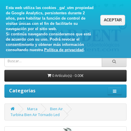
Esta web utiliza las cookies _ga/_utm propiedad
de Google Analytics, persistentes durante 2
años, para habilitar la función de control de
ACEPTAR
visitas únicas con el fin de facilitarle su
navegación por el sitio web.
Si continúa navegando consideramos que está
de acuerdo con su uso. Podrá revocar el
consentimiento y obtener más información
consultando nuestra
Política de privacidad
.
0 Artículo(s) - 0.00€
Categorías
Marca
Bien Air
Turbina Bien Air Tornado Led