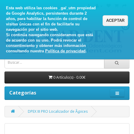
Esta web utiliza las cookies _ga/_utm propiedad
de Google Analytics, persistentes durante 2
años, para habilitar la función de control de
ACEPTAR
visitas únicas con el fin de facilitarle su
navegación por el sitio web.
Si continúa navegando consideramos que está
de acuerdo con su uso. Podrá revocar el
consentimiento y obtener más información
consultando nuestra
Política de privacidad
.
0 Artículo(s) - 0.00€
Categorías
DPEX III PRO Localizador de Ã¡pices