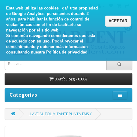
Esta web utiliza las cookies _ga/_utm propiedad
de Google Analytics, persistentes durante 2
años, para habilitar la función de control de
ACEPTAR
visitas únicas con el fin de facilitarle su
navegación por el sitio web.
Si continúa navegando consideramos que está
de acuerdo con su uso. Podrá revocar el
consentimiento y obtener más información
consultando nuestra
Política de privacidad
.
0 Artículo(s) - 0.00€
Categorías
LLAVE AUTOLIMITANTE PUNTA EMS Y