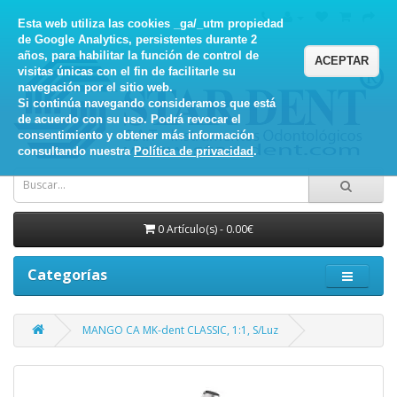
Esta web utiliza las cookies _ga/_utm propiedad
de Google Analytics, persistentes durante 2
años, para habilitar la función de control de
ACEPTAR
visitas únicas con el fin de facilitarle su
navegación por el sitio web.
Si continúa navegando consideramos que está
de acuerdo con su uso. Podrá revocar el
consentimiento y obtener más información
consultando nuestra
Política de privacidad
.
0 Artículo(s) - 0.00€
Categorías
MANGO CA MK-dent CLASSIC, 1:1, S/Luz