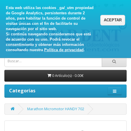
Esta web utiliza las cookies _ga/_utm propiedad
de Google Analytics, persistentes durante 2
años, para habilitar la función de control de
ACEPTAR
visitas únicas con el fin de facilitarle su
navegación por el sitio web.
Si continúa navegando consideramos que está
de acuerdo con su uso. Podrá revocar el
consentimiento y obtener más información
consultando nuestra
Política de privacidad
.
0 Artículo(s) - 0.00€
Categorías
Marathon Micromotor HANDY 702