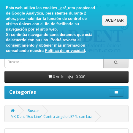
Esta web utiliza las cookies _ga/_utm propiedad
de Google Analytics, persistentes durante 2
años, para habilitar la función de control de
ACEPTAR
visitas únicas con el fin de facilitarle su
navegación por el sitio web.
Si continúa navegando consideramos que está
de acuerdo con su uso. Podrá revocar el
consentimiento y obtener más información
consultando nuestra
Política de privacidad
.
0 Artículo(s) - 0.00€
Categorías
Buscar
MK-Dent "Eco Line" Contra-ángulo LE74L con Luz