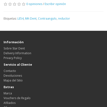
0 opiniones
/
Escribir opinión
Etiquetas:
LE54
,
MK-Dent
,
Contraangulo
,
reductor
Información
Sobre Star Dent
Delivery Information
Privacy Policy
Servicio al Cliente
Contacto
Devoluciones
Mapa del Sitio
Extras
Marca
Vouchers de Regalo
Afiliados