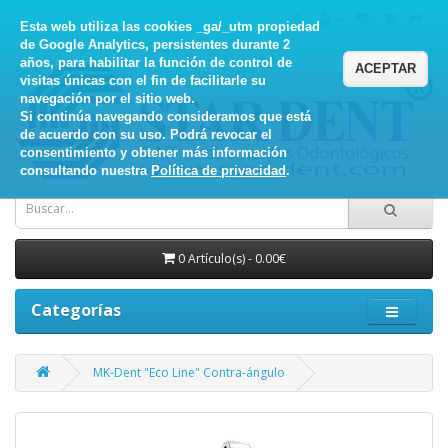
Esta web utiliza las cookies _ga/_utm propiedad
de Google Analytics, persistentes durante 2
años, para habilitar la función de control de
ACEPTAR
visitas únicas con el fin de facilitarle su
navegación por el sitio web.
Si continúa navegando consideramos que está
de acuerdo con su uso. Podrá revocar el
consentimiento y obtener más información
consultando nuestra
Política de privacidad
.
0 Artículo(s) - 0.00€
Categorías
MK-Dent "Eco Line" Contra-ángulo