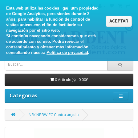
Esta web utiliza las cookies _ga/_utm propiedad
de Google Analytics, persistentes durante 2
años, para habilitar la función de control de
ACEPTAR
visitas únicas con el fin de facilitarle su
navegación por el sitio web.
Si continúa navegando consideramos que está
de acuerdo con su uso. Podrá revocar el
consentimiento y obtener más información
consultando nuestra
Política de privacidad
.
0 Artículo(s) - 0.00€
Categorías
NSK NBBW-EC Contra ángulo