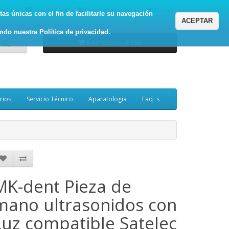
enta
Favoritos (0)
Carro de Compras
Pagar
as únicas con el fin de facilitarle su navegación
ACEPTAR
ando nuestra
Política de privacidad
.
0 Artículo(s) - 0.00€
rios
Servicio Técnico
Aparatologia
Faq¨s
MK-dent Pieza de
mano ultrasonidos con
Luz compatible Satelec