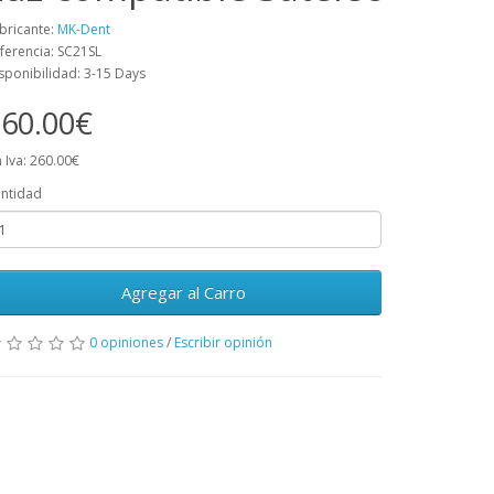
bricante:
MK-Dent
ferencia: SC21SL
sponibilidad: 3-15 Days
60.00€
n Iva: 260.00€
ntidad
Agregar al Carro
0 opiniones
/
Escribir opinión