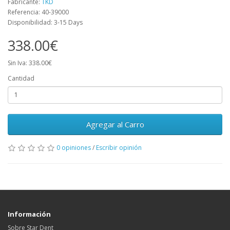
Fabricante:
TKD
Referencia: 40-39000
Disponibilidad: 3-15 Days
338.00€
Sin Iva: 338.00€
Cantidad
Agregar al Carro
0 opiniones
/
Escribir opinión
Información
Sobre Star Dent