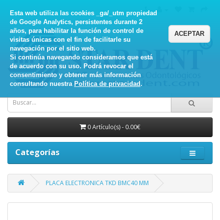
Esta web utiliza las cookies _ga/_utm propiedad
de Google Analytics, persistentes durante 2
años, para habilitar la función de control de
ACEPTAR
visitas únicas con el fin de facilitarle su
navegación por el sitio web.
Si continúa navegando consideramos que está
de acuerdo con su uso. Podrá revocar el
consentimiento y obtener más información
consultando nuestra
Política de privacidad
.
0 Artículo(s) - 0.00€
Categorías
PLACA ELECTRONICA TKD BMC40 MM