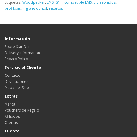
Etiquetas:
Woodpecker
,
EMS
,
G1T
,
compatible EMS
,
ultrasonidos
,
profilaxis
,
higiene dental
,
insertos
Información
Sobre Star Dent
Delivery Information
Privacy Policy
Servicio al Cliente
Contacto
Devoluciones
Mapa del Sitio
Extras
Marca
Vouchers de Regalo
Afiliados
Ofertas
Cuenta