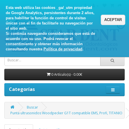
Esta web utiliza las cookies _ga/_utm propiedad
de Google Analytics, persistentes durante 2 años,
para habilitar la función de control de visitas
ACEPTAR
únicas con el fin de facilitarle su navegación por
el sitio web.
Si continúa navegando consideramos que está de
acuerdo con su uso. Podrá revocar el
consentimiento y obtener más información
consultando nuestra
Política de privacidad
.
0 Artículo(s) - 0.00€
Categorías
Buscar
Punta ultrasonidos Woodpecker G1T compatible EMS, Profi, TITANIO