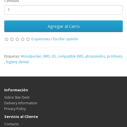
Cantidad
Agregar al Carro
0 opiniones
/
Escribir opinión
Etiquetas:
Woodpecker
,
EMS
,
G5
,
compatible EMS
,
ultrasonidos
,
profilaxis
,
,
higiene dental
Información
Sobre Star Dent
Delivery Information
Privacy Policy
Servicio al Cliente
Contacto