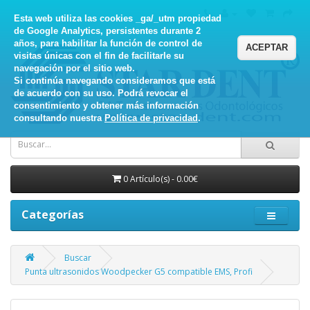
Esta web utiliza las cookies _ga/_utm propiedad
de Google Analytics, persistentes durante 2
años, para habilitar la función de control de
ACEPTAR
visitas únicas con el fin de facilitarle su
navegación por el sitio web.
Si continúa navegando consideramos que está
de acuerdo con su uso. Podrá revocar el
consentimiento y obtener más información
consultando nuestra
Política de privacidad
.
0 Artículo(s) - 0.00€
Categorías
Buscar
Punta ultrasonidos Woodpecker G5 compatible EMS, Profi