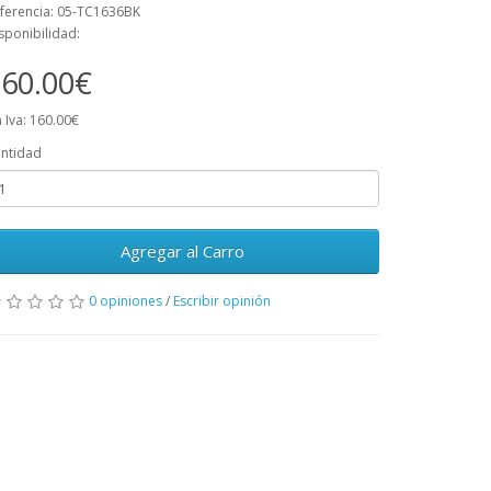
ferencia: 05-TC1636BK
sponibilidad:
60.00€
n Iva: 160.00€
ntidad
Agregar al Carro
0 opiniones
/
Escribir opinión