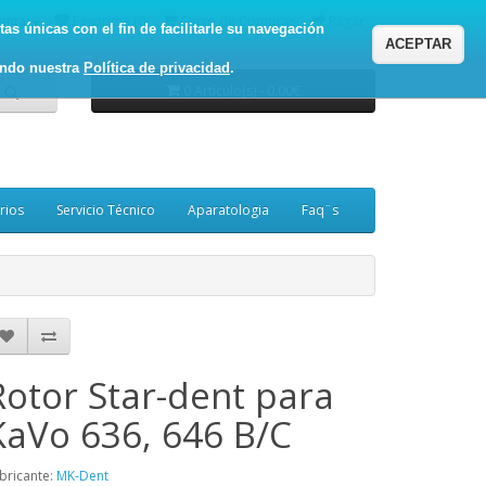
enta
Favoritos (0)
Carro de Compras
Pagar
as únicas con el fin de facilitarle su navegación
ACEPTAR
ando nuestra
Política de privacidad
.
0 Artículo(s) - 0.00€
rios
Servicio Técnico
Aparatologia
Faq¨s
Rotor Star-dent para
KaVo 636, 646 B/C
bricante:
MK-Dent