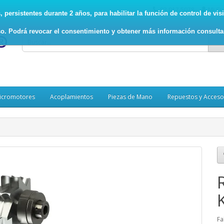
93.017.5078
Mi Cu
persistentes durante 2 años, para habilitar la función de control de visit
o. Podrá revocar el consentimiento y obtener más información consult
icromotores
Acoplamientos
Piezas de Mano
Repuestos y Acceso
Fa