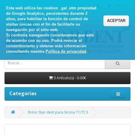
Esta web utiliza las cookies _ga/_utm propiedad
de Google Analytics, persistentes durante 2
años, para habilitar la función de control de
ACEPTAR
visitas únicas con el fin de facilitarle su
navegación por el sitio web.
Si continúa navegando consideramos que está
de acuerdo con su uso. Podrá revocar el
consentimiento y obtener más información
consultando nuestra
Política de privacidad
.
0 Artículo(s) - 0.00€
Categorías
Rotor Star-dent para Sirona T1/TC3