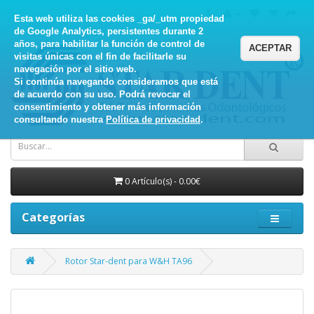
Esta web utiliza las cookies _ga/_utm propiedad
de Google Analytics, persistentes durante 2
años, para habilitar la función de control de
ACEPTAR
visitas únicas con el fin de facilitarle su
navegación por el sitio web.
Si continúa navegando consideramos que está
de acuerdo con su uso. Podrá revocar el
consentimiento y obtener más información
consultando nuestra
Política de privacidad
.
0 Artículo(s) - 0.00€
Categorías
Rotor Star-dent para W&H TA96