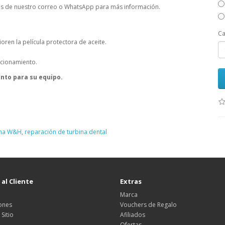
avés de nuestro correo o WhatsApp para más información.
Ca
oren la película protectora de aceite.
ncionamiento.
nto para su equipo.
ina W&H
,
reparación de turbina dental
 al Cliente
Extras
Marca
ones
Vouchers de Regalo
Sitio
Afiliados
Ofertas