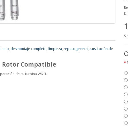
Re
Di
1
Si
miento, desmontaje completo, limpieza, repaso general, sustitución de
O
 Rotor Compatible
eparación de su turbina W&H.