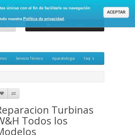
enta
Favoritos (0)
Carro de Compras
Pagar
as únicas con el fin de facilitarle su navegación
ACEPTAR
ando nuestra
Política de privacidad
.
0 Artículo(s) - 0.00€
rios
Servicio Técnico
Aparatologia
Faq¨s
Reparacion Turbinas
W&H Todos los
Modelos