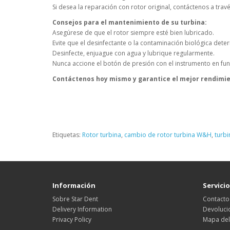
Si desea la reparación con rotor original, contáctenos a tr
Consejos para el mantenimiento de su turbina:
Asegúrese de que el rotor siempre esté bien lubricado.
Evite que el desinfectante o la contaminación biológica deteri
Desinfecte, enjuague con agua y lubrique regularmente.
Nunca accione el botón de presión con el instrumento en fu
Contáctenos hoy mismo y garantice el mejor rendimie
Etiquetas:
Rotor turbina
,
cambio de rotor turbina W&H
,
turb
Información
Servicio
Sobre Star Dent
Contacto
Delivery Information
Devoluci
Privacy Policy
Mapa del 