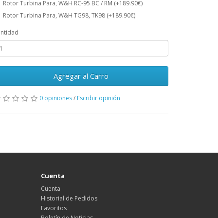
Rotor Turbina Para, W&H RC-95 BC / RM (+189.90€)
Rotor Turbina Para, W&H TG98, TK98 (+189.90€)
ntidad
Agregar al Carro
0 opiniones
/
Escribir opinión
Cuenta
Cuenta
Historial de Pedidos
Favoritos
Boletín de Noticias