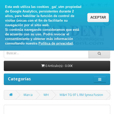
Esta web utiliza las cookies _ga/_utm propiedad
de Google Analytics, persistentes durante 2
años, para habilitar la función de control de
ACEPTAR
visitas únicas con el fin de facilitarle su
navegación por el sitio web.
Si continúa navegando consideramos que está
de acuerdo con su uso. Podrá revocar el
consentimiento y obtener más información
consultando nuestra
Política de privacidad
.
0 Artículo(s) - 0.00€
Categorías
Marca
WH
W&H TG-97 L RM Synea Fusion