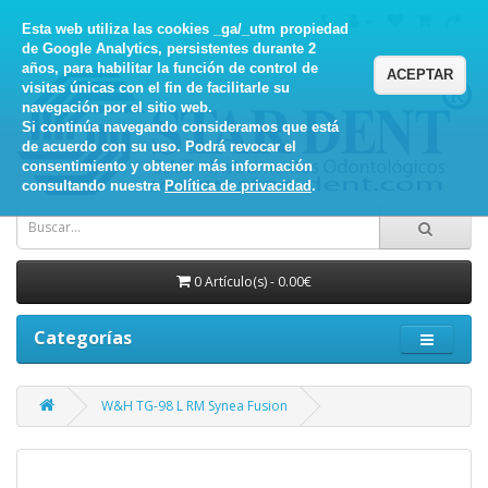
Esta web utiliza las cookies _ga/_utm propiedad
de Google Analytics, persistentes durante 2
años, para habilitar la función de control de
ACEPTAR
visitas únicas con el fin de facilitarle su
navegación por el sitio web.
Si continúa navegando consideramos que está
de acuerdo con su uso. Podrá revocar el
consentimiento y obtener más información
consultando nuestra
Política de privacidad
.
0 Artículo(s) - 0.00€
Categorías
W&H TG-98 L RM Synea Fusion