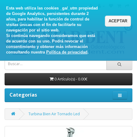
Esta web utiliza las cookies _ga/_utm propiedad
de Google Analytics, persistentes durante 2
años, para habilitar la función de control de
ACEPTAR
visitas únicas con el fin de facilitarle su
navegación por el sitio web.
Si continúa navegando consideramos que está
de acuerdo con su uso. Podrá revocar el
consentimiento y obtener más información
consultando nuestra
Política de privacidad
.
0 Artículo(s) - 0.00€
Categorías
Turbina Bien Air Tornado Led