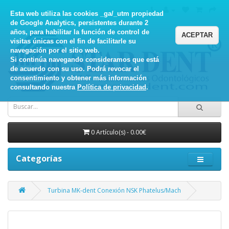
Esta web utiliza las cookies _ga/_utm propiedad
de Google Analytics, persistentes durante 2
años, para habilitar la función de control de
ACEPTAR
visitas únicas con el fin de facilitarle su
navegación por el sitio web.
Si continúa navegando consideramos que está
de acuerdo con su uso. Podrá revocar el
consentimiento y obtener más información
consultando nuestra
Política de privacidad
.
0 Artículo(s) - 0.00€
Categorías
Turbina MK-dent Conexión NSK Phatelus/Mach