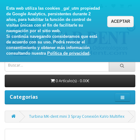
Esta web utiliza las cookies _ga/_utm propiedad
de Google Analytics, persistentes durante 2
años, para habilitar la función de control de
ACEPTAR
visitas únicas con el fin de facilitarle su
navegación por el sitio web.
Si continúa navegando consideramos que está
de acuerdo con su uso. Podrá revocar el
consentimiento y obtener más información
consultando nuestra
Política de privacidad
.
0 Artículo(s) - 0.00€
Categorías
Turbina MK-dent mini 3 Spray Conexión KaVo Multiflex