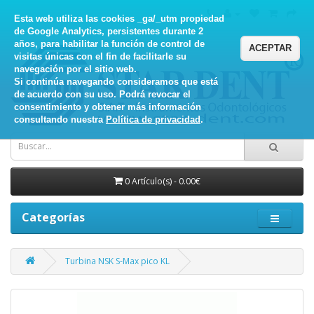
Esta web utiliza las cookies _ga/_utm propiedad
de Google Analytics, persistentes durante 2
años, para habilitar la función de control de
ACEPTAR
visitas únicas con el fin de facilitarle su
navegación por el sitio web.
Si continúa navegando consideramos que está
de acuerdo con su uso. Podrá revocar el
consentimiento y obtener más información
consultando nuestra
Política de privacidad
.
0 Artículo(s) - 0.00€
Categorías
Turbina NSK S-Max pico KL