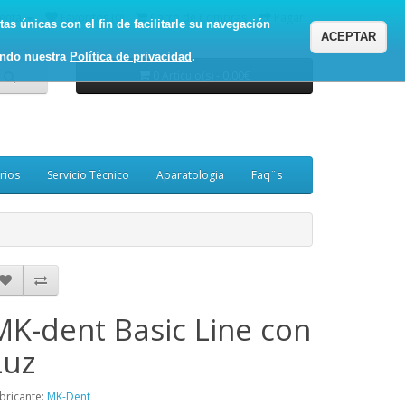
enta
Favoritos (0)
Carro de Compras
Pagar
as únicas con el fin de facilitarle su navegación
ACEPTAR
ando nuestra
Política de privacidad
.
0 Artículo(s) - 0.00€
rios
Servicio Técnico
Aparatologia
Faq¨s
MK-dent Basic Line con
Luz
bricante:
MK-Dent