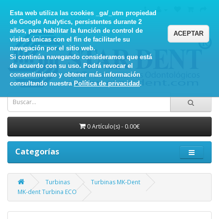
Esta web utiliza las cookies _ga/_utm propiedad
de Google Analytics, persistentes durante 2
años, para habilitar la función de control de
ACEPTAR
visitas únicas con el fin de facilitarle su
navegación por el sitio web.
Si continúa navegando consideramos que está
de acuerdo con su uso. Podrá revocar el
consentimiento y obtener más información
consultando nuestra
Política de privacidad
.
0 Artículo(s) - 0.00€
Categorías
Turbinas
Turbinas MK-Dent
MK-dent Turbina ECO