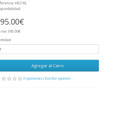
ferencia: HE21KL
sponibilidad:
95.00€
n Iva: 395.00€
ntidad
Agregar al Carro
0 opiniones
/
Escribir opinión