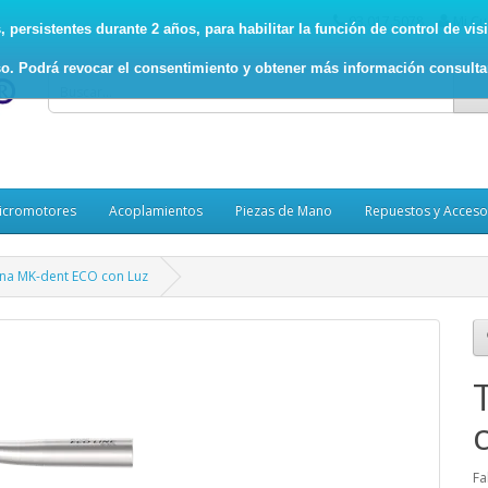
93.017.5078
Mi Cu
persistentes durante 2 años, para habilitar la función de control de visit
o. Podrá revocar el consentimiento y obtener más información consult
icromotores
Acoplamientos
Piezas de Mano
Repuestos y Acceso
na MK-dent ECO con Luz
Fa