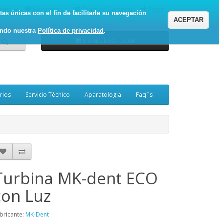
enta
Favoritos (0)
Carro de Compras
Pagar
as únicas con el fin de facilitarle su navegación
ACEPTAR
ando nuestra
Política de privacidad
.
0 Artículo(s) - 0.00€
rios
Servicio Técnico
Aparatologia
Faq¨s
Turbina MK-dent ECO
con Luz
bricante:
MK-Dent