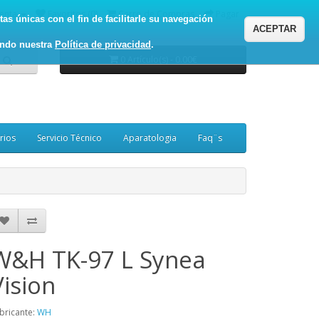
enta
Favoritos (0)
Carro de Compras
Pagar
as únicas con el fin de facilitarle su navegación
ACEPTAR
ando nuestra
Política de privacidad
.
0 Artículo(s) - 0.00€
rios
Servicio Técnico
Aparatologia
Faq¨s
W&H TK-97 L Synea
Vision
bricante:
WH