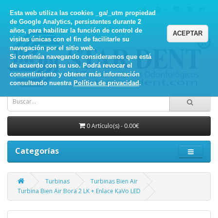
Esta web utiliza las cookies _ga/_utm propiedad
de Google Analytics, persistentes durante 2
años, para habilitar la función de control de
ACEPTAR
visitas únicas con el fin de facilitarle su
navegación por el sitio web.
Si continúa navegando consideramos que está
de acuerdo con su uso. Podrá revocar el
consentimiento y obtener más información
consultando nuestra
Política de privacidad
.
0 Artículo(s) - 0.00€
Categorías
Turbinas
Turbinas Bien Air
Turbina Bien Air Bora 2 LK + Enlace KaVo LED