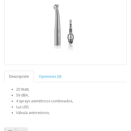
Descripción
Opiniones (0)
20 Watt,
59 dBA,
4 sprays asimétricos combinados,
Luz LED,
Válvula antirretorno,