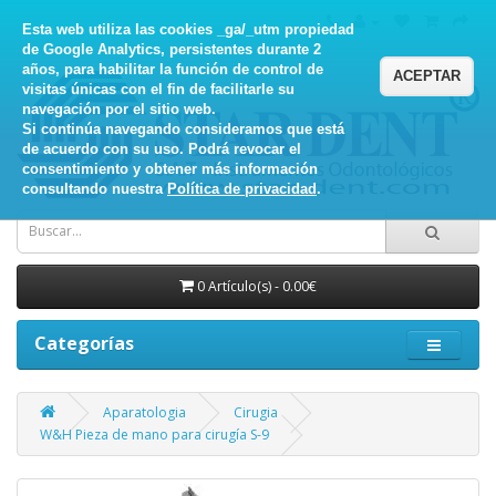
Esta web utiliza las cookies _ga/_utm propiedad
de Google Analytics, persistentes durante 2
años, para habilitar la función de control de
ACEPTAR
visitas únicas con el fin de facilitarle su
navegación por el sitio web.
Si continúa navegando consideramos que está
de acuerdo con su uso. Podrá revocar el
consentimiento y obtener más información
consultando nuestra
Política de privacidad
.
0 Artículo(s) - 0.00€
Categorías
Aparatologia
Cirugia
W&H Pieza de mano para cirugía S-9