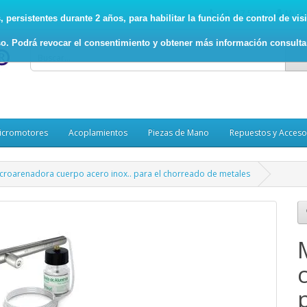
93.017.5078
Mi Cu
persistentes durante 2 años, para habilitar la función de control de visit
o. Podrá revocar el consentimiento y obtener más información consult
icromotores
Acoplamientos
Piezas de Mano
Repuestos y Acceso
croarenadora cuerpo acero inox.. para el chorreado de metales