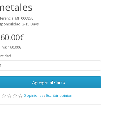
metales
ferencia: MIT000850
sponibilidad: 3-15 Days
60.00€
n Iva: 160.00€
ntidad
Agregar al Carro
0 opiniones
/
Escribir opinión