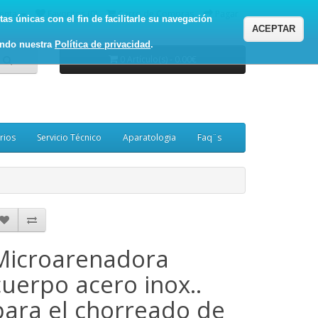
enta
Favoritos (0)
Carro de Compras
Pagar
as únicas con el fin de facilitarle su navegación
ACEPTAR
ando nuestra
Política de privacidad
.
0 Artículo(s) - 0.00€
rios
Servicio Técnico
Aparatologia
Faq¨s
Microarenadora
cuerpo acero inox..
para el chorreado de