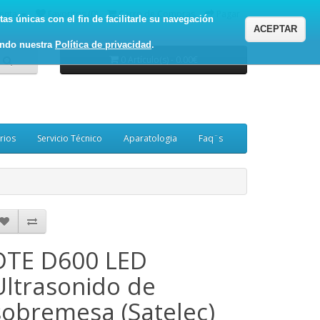
enta
Favoritos (0)
Carro de Compras
Pagar
as únicas con el fin de facilitarle su navegación
ACEPTAR
ando nuestra
Política de privacidad
.
0 Artículo(s) - 0.00€
rios
Servicio Técnico
Aparatologia
Faq¨s
DTE D600 LED
Ultrasonido de
sobremesa (Satelec)