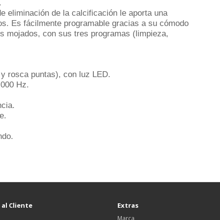
.
de
eliminación de la calcificación le aporta una
tos.
Es fácilmente programable gracias a su cómodo
es mojados, con sus
tres programas (limpieza,
y rosca puntas), con luz LED.
.000 Hz.
cia.
e.
ndo.
 al Cliente
Extras
Marca