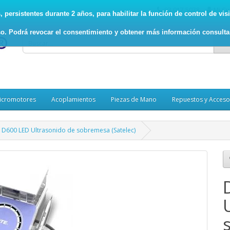
93.017.5078
Mi Cu
persistentes durante 2 años, para habilitar la función de control de visit
o. Podrá revocar el consentimiento y obtener más información consult
icromotores
Acoplamientos
Piezas de Mano
Repuestos y Acceso
 D600 LED Ultrasonido de sobremesa (Satelec)