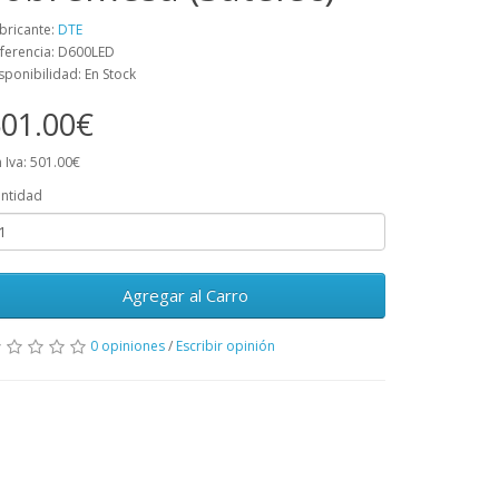
bricante:
DTE
ferencia: D600LED
sponibilidad: En Stock
01.00€
n Iva: 501.00€
ntidad
Agregar al Carro
0 opiniones
/
Escribir opinión