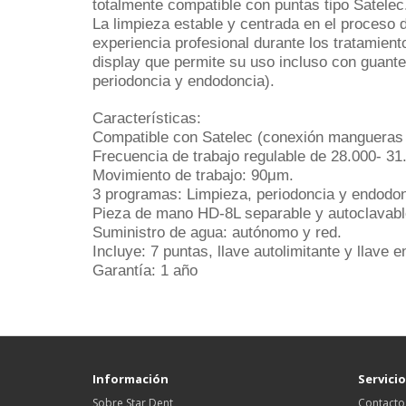
totalmente
compatible con puntas tipo Satelec
La limpieza estable y centrada en el proceso 
experiencia profesional durante los tratamien
display que permite su uso incluso con
guant
periodoncia y endodoncia).
Características:
Compatible con Satelec (conexión mangueras 
Frecuencia de trabajo regulable de 28.000- 31
Movimiento de trabajo: 90
μ
m.
3 programas: Limpieza, pe
riodoncia y endodon
Pieza de mano HD-8L separable y autoclavabl
Suministro de agua:
autónomo
y red.
Incluye: 7 puntas, llave autolimitante y llave e
Garantía: 1 año
Información
Servicio
Sobre Star Dent
Contacto