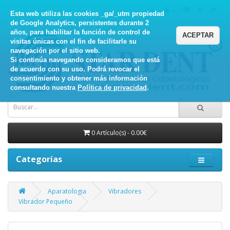
Esta web utiliza las cookies _ga/_utm propiedad
de Google Analytics, persistentes durante 2
años, para habilitar la función de control de
ACEPTAR
visitas únicas con el fin de facilitarle su
navegación por el sitio web.
Si continúa navegando consideramos que está
de acuerdo con su uso. Podrá revocar el
consentimiento y obtener más información
consultando nuestra
Política de privacidad
.
0 Artículo(s) - 0.00€
Categorías
Aparatologia
Vibradores
Vibrador Pequeño