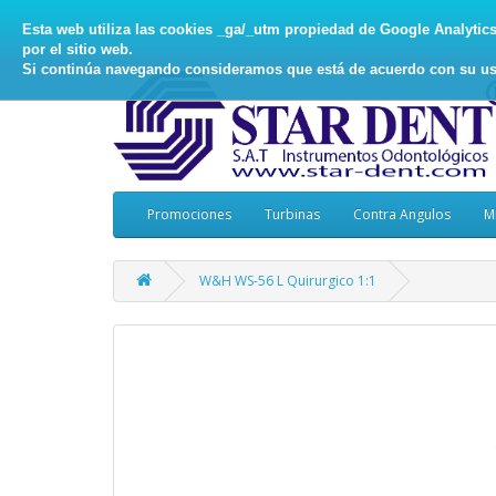
Esta web utiliza las cookies _ga/_utm propiedad de Google Analytics, 
por el sitio web.
Si continúa navegando consideramos que está de acuerdo con su us
Promociones
Turbinas
Contra Angulos
M
W&H WS-56 L Quirurgico 1:1