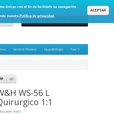
enta
Favoritos (0)
Carro de Compras
Pagar
as únicas con el fin de facilitarle su navegación
ACEPTAR
ando nuestra
Política de privacidad
.
0 Artículo(s) - 0.00€
rios
Servicio Técnico
Aparatologia
Faq¨s
W&H WS-56 L
Quirurgico 1:1
bricante:
W&H