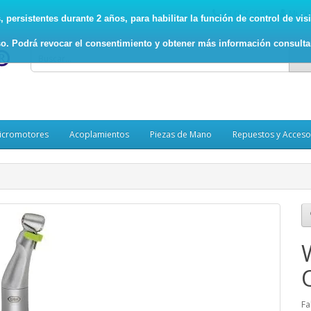
93.017.5078
Mi Cu
persistentes durante 2 años, para habilitar la función de control de visit
o. Podrá revocar el consentimiento y obtener más información consult
icromotores
Acoplamientos
Piezas de Mano
Repuestos y Acceso
Fa