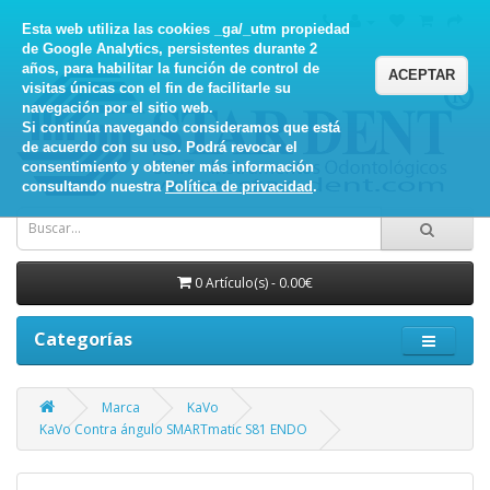
Esta web utiliza las cookies _ga/_utm propiedad
de Google Analytics, persistentes durante 2
años, para habilitar la función de control de
ACEPTAR
visitas únicas con el fin de facilitarle su
navegación por el sitio web.
Si continúa navegando consideramos que está
de acuerdo con su uso. Podrá revocar el
consentimiento y obtener más información
consultando nuestra
Política de privacidad
.
0 Artículo(s) - 0.00€
Categorías
Marca
KaVo
KaVo Contra ángulo SMARTmatic S81 ENDO