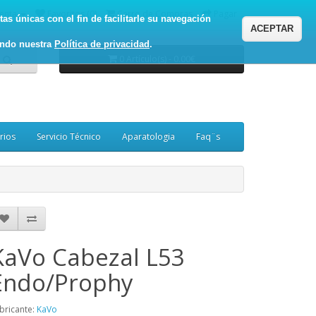
enta
Favoritos (0)
Carro de Compras
Pagar
as únicas con el fin de facilitarle su navegación
ACEPTAR
ando nuestra
Política de privacidad
.
0 Artículo(s) - 0.00€
rios
Servicio Técnico
Aparatologia
Faq¨s
KaVo Cabezal L53
Endo/Prophy
bricante:
KaVo