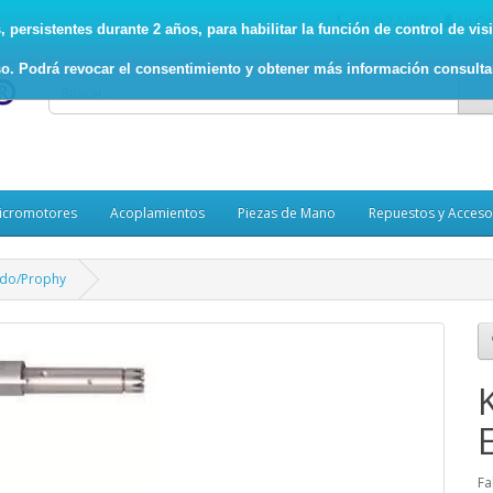
93.017.5078
Mi Cu
persistentes durante 2 años, para habilitar la función de control de visit
o. Podrá revocar el consentimiento y obtener más información consult
icromotores
Acoplamientos
Piezas de Mano
Repuestos y Acceso
ndo/Prophy
Fa