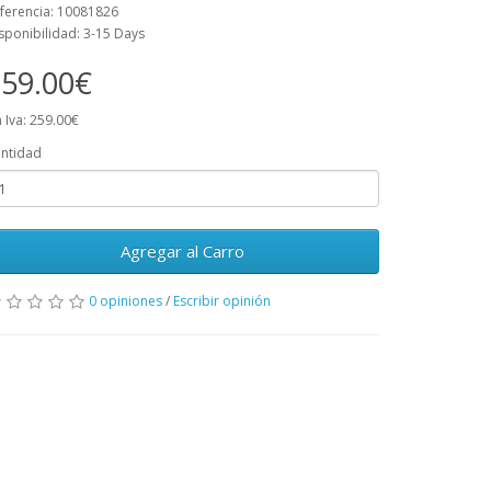
ferencia: 10081826
sponibilidad: 3-15 Days
59.00€
n Iva: 259.00€
ntidad
Agregar al Carro
0 opiniones
/
Escribir opinión