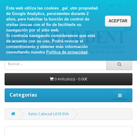
Esta web utiliza las cookies _ga/_utm propiedad
de Google Analytics, persistentes durante 2
años, para habilitar la función de control de
ACEPTAR
visitas únicas con el fin de facilitarle su
navegación por el sitio web.
Si continúa navegando consideramos que está
de acuerdo con su uso. Podrá revocar el
consentimiento y obtener más información
consultando nuestra
Política de privacidad
.
0 Artículo(s) - 0.00€
Categorías
KaVo Cabezal L61R EVA