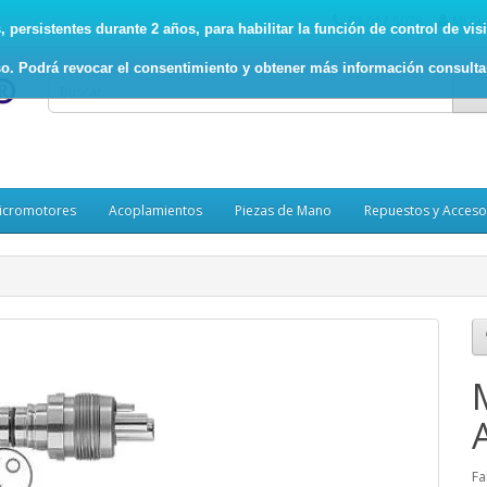
93.017.5078
Mi Cu
persistentes durante 2 años, para habilitar la función de control de visit
o. Podrá revocar el consentimiento y obtener más información consult
icromotores
Acoplamientos
Piezas de Mano
Repuestos y Acceso
Fa