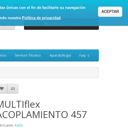
enta
Favoritos (0)
Carro de Compras
Pagar
as únicas con el fin de facilitarle su navegación
ACEPTAR
ando nuestra
Política de privacidad
.
0 Artículo(s) - 0.00€
rios
Servicio Técnico
Aparatologia
Faq¨s
MULTIflex
ACOPLAMIENTO 457
bricante:
KaVo