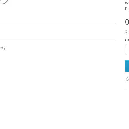
Re
Di
0
Si
Ca
pray